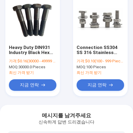
Heavy Duty DIN931
Connection SS304
Industry Black Hex
SS 316 Stainless
Bolt Carbon Steel
Steel Hex Bolts And
가격:
$0.16(30000 - 49999 Pieces) $0.15(>=50000 Pieces)
가격:
$0.10(100 - 999 Pieces) $0.05(1000 - 4999 Pieces) $0.01(>=5000 Pieces)
Stock OEM Support
Nuts Galvanized Eye
MOQ:
30000.0 Pieces
MOQ:
100 Pieces
Bolt With Small
Anchor Eye Bolts
최신 가격 받기
최신 가격 받기
지금 연락
지금 연락
홈
상품
메시지를 남겨주세요
신속하게 답변 드리겠습니다
회사 소개