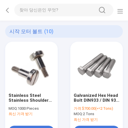
시작 모터 볼트
(10)
Stainless Steel
Galvanized Hex Head
Stainless Shoulder
Bolt DIN933 / DIN 931
Screws Slotted Head
4.8 / 6.8 / 8.8 / 10.9
MOQ:
1000 Pieces
가격:
$700.00(>=2 Tons)
Cap Bolt M5
Galvanized / Hot Dip
최신 가격 받기
MOQ:
2 Tons
Fastener Multi-
Stainless
Diameters For
최신 가격 받기
Location