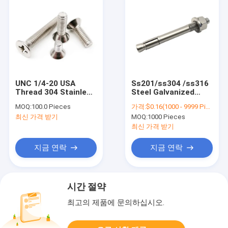
UNC 1/4-20 USA
Ss201/ss304 /ss316
Thread 304 Stainless
Steel Galvanized
Steel A2-70 Recess
Concrete Heavy Duty
MOQ:
100.0 Pieces
가격:
$0.16(1000 - 9999 Pieces) $0.08(10000 - 49999 Pieces) $0.01(>=50000 Pieces)
Flat Phillips Flat
Concrete Wall
최신 가격 받기
MOQ:
1000 Pieces
Countersunk Head
Anchor Bolts /
Screw Cross Bolt
Wedge Stainless
최신 가격 받기
Steel Anchor
Expansion Bolt
지금 연락
지금 연락
시간 절약
최고의 제품에 문의하십시오.