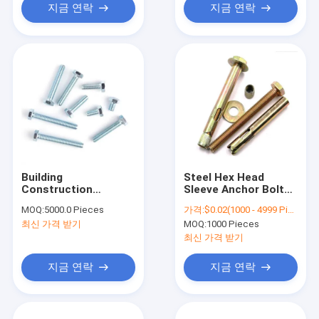
지금 연락
지금 연락
Building
Steel Hex Head
Construction
Sleeve Anchor Bolt
Manufacture Factory
With Hex Nuts
MOQ:
5000.0 Pieces
가격:
$0.02(1000 - 4999 Pieces) $0.01(>=5000 Pieces)
DIN933 DIN931steel
Washer
최신 가격 받기
MOQ:
1000 Pieces
Hex Bolt And Nut
최신 가격 받기
지금 연락
지금 연락