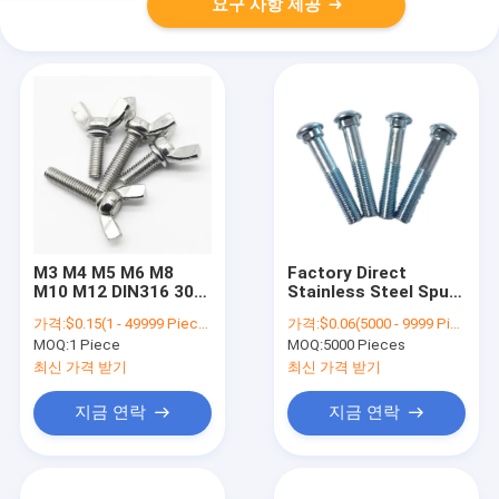
요구 사항 제공
M3 M4 M5 M6 M8
Factory Direct
M10 M12 DIN316 304
Stainless Steel Spun
Stainless Steel A2-70
Head Oval Neck Bolt
가격:
$0.15(1 - 49999 Pieces) $0.13(50000 - 99999 Pieces) $0.11(>=100000 Pieces)
가격:
$0.06(5000 - 9999 Pieces) $0.05(>=10000 Pieces)
Hand Binding
Fish Bolt Track Bolt
MOQ:
1 Piece
MOQ:
5000 Pieces
Toolless Adjust Bolt
Butterfly Wing Head
최신 가격 받기
최신 가격 받기
Thumb Screw
지금 연락
지금 연락